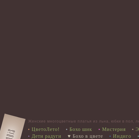
Женские многоцветные платья из льна, юбки в пол, ле
•
ЦветоЛето!
•
Бохо шик
•
Мистерия
•
Э
•
Дети радуги
♥ Бохо в цвете
•
Индиго