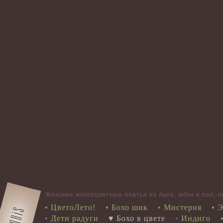
Женские многоцветные платья из льна, юбки в пол, ле
•
ЦветоЛето!
•
Бохо шик
•
Мистерия
•
Э
•
Дети радуги
♥ Бохо в цвете
•
Индиго